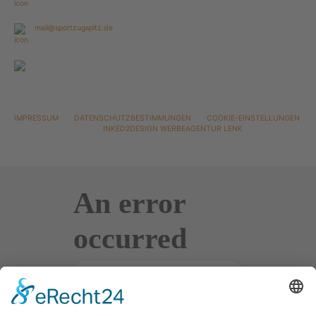
mail@sportzugspitz.de
Mo - Fr 9.00 - 18.00 Uhr
Sa 9.00 - 16.00 Uhr
IMPRESSUM
DATENSCHUTZBESTIMMUNGEN
COOKIE-EINSTELLUNGEN
2020 ©
INKED2DESIGN WERBEAGENTUR LENK
An error
occurred
What's
the
matter?