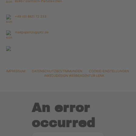
82467 Garmisch-Partenkirchen
+49 (0) 8821 72 333
mail@sportzugspitz.de
Mo - Fr 9.00 - 18.00 Uhr
Sa 9.00 - 16.00 Uhr
IMPRESSUM
DATENSCHUTZBESTIMMUNGEN
COOKIE-EINSTELLUNGEN
2020 ©
INKED2DESIGN WERBEAGENTUR LENK
An error
occurred