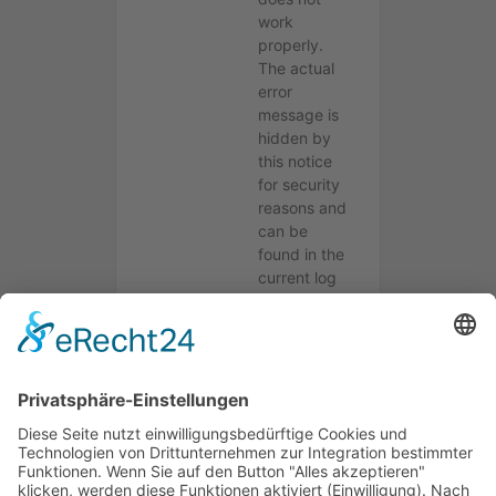
work
properly.
The actual
error
message is
hidden by
this notice
for security
reasons and
can be
found in the
current log
file (see
above). If
you do not
understand
the error
message or
do not
know how
to fix the